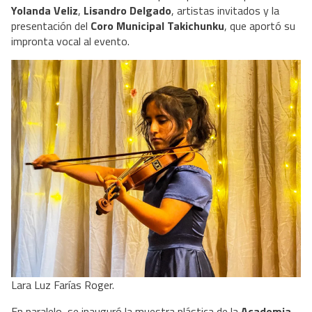
Yolanda Veliz
, 
Lisandro Delgado
, artistas invitados y la 
presentación del 
Coro Municipal Takichunku
, que aportó su 
impronta vocal al evento.
Lara Luz Farías Roger.
En paralelo, se inauguró la muestra plástica de la 
Academia 