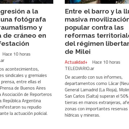
gresión a la
Entre el barro y la ll
 una fotógrafa
masiva movilizació
traumatismo y
popular contra las
a de cráneo en
reformas territoria
festación
del régimen liberta
de Milei
Hace 10 horas
ar
Actualidad+
Hace 10 horas
TELEDIARIO.ar
os acontecimientos,
es sindicales y gremiales
De acuerdo con sus informes,
 prensa, entre ellas el
departamentos como Lácar (Neu
 Prensa de Buenos Aires
General Lamadrid (La Rioja), Moli
la Asociación de Reporteros
San Carlos (Salta) superan el 50%
la República Argentina
tierras en manos extranjeras, af
ifestaron su repudio
zonas con importantes reservas
ante la actuación policial.
hídricas y mineras.