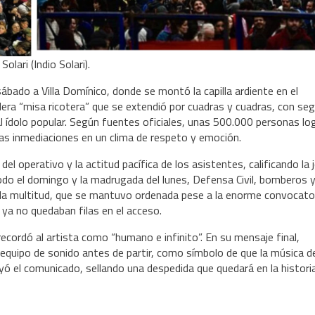
lari (Indio Solari).
bado a Villa Domínico, donde se montó la capilla ardiente en el 
dera “misa ricotera” que se extendió por cuadras y cuadras, con seg
al ídolo popular. Según fuentes oficiales, unas 500.000 personas log
las inmediaciones en un clima de respeto y emoción.
l operativo y la actitud pacífica de los asistentes, calificando la j
do el domingo y la madrugada del lunes, Defensa Civil, bomberos y
 la multitud, que se mantuvo ordenada pese a la enorme convocatori
 ya no quedaban filas en el acceso.
 recordó al artista como “humano e infinito”. En su mensaje final, 
equipo de sonido antes de partir, como símbolo de que la música de
ó el comunicado, sellando una despedida que quedará en la historia