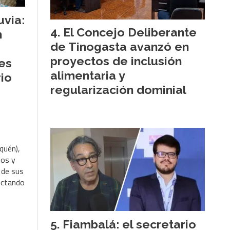
uvia:
El Concejo Deliberante
n
de Tinogasta avanzó en
proyectos de inclusión
les
alimentaria y
rio
regularización dominial
quén),
nos y
 de sus
ectando
Fiambalá: el secretario