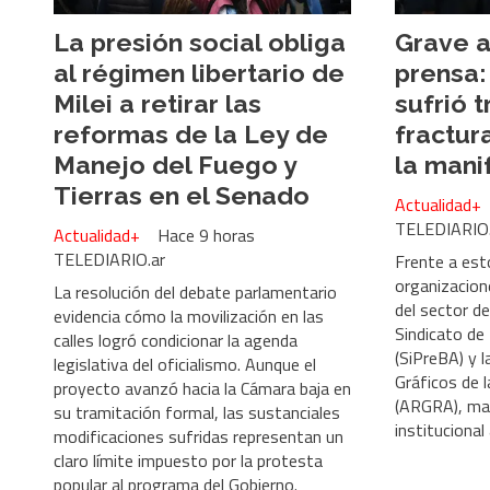
La presión social obliga
Grave a
al régimen libertario de
prensa:
Milei a retirar las
sufrió 
reformas de la Ley de
fractur
Manejo del Fuego y
la mani
Tierras en el Senado
Actualidad+
TELEDIARIO.
Actualidad+
Hace 9 horas
TELEDIARIO.ar
Frente a est
organizacion
La resolución del debate parlamentario
del sector de
evidencia cómo la movilización en las
Sindicato de
calles logró condicionar la agenda
(SiPreBA) y 
legislativa del oficialismo. Aunque el
Gráficos de 
proyecto avanzó hacia la Cámara baja en
(ARGRA), man
su tramitación formal, las sustanciales
institucional 
modificaciones sufridas representan un
claro límite impuesto por la protesta
popular al programa del Gobierno.